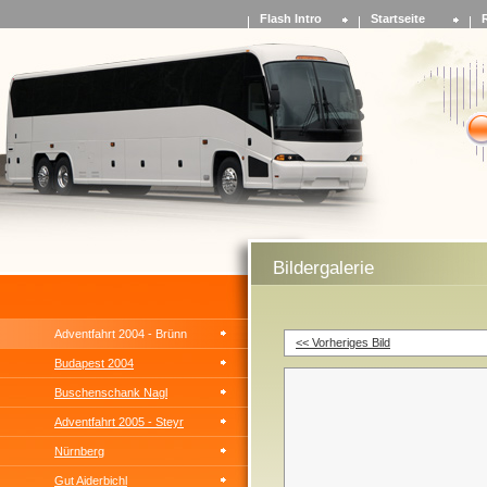
Flash Intro
Startseite
Bildergalerie
Adventfahrt 2004 - Brünn
<< Vorheriges Bild
Budapest 2004
Buschenschank Nagl
Adventfahrt 2005 - Steyr
Nürnberg
Gut Aiderbichl