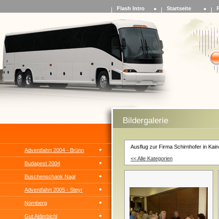
Flash Intro
Startseite
Bildergalerie
Ausflug zur Firma Schirnhofer in Kai
Adventfahrt 2004 - Brünn
<< Alle Kategorien
Budapest 2004
Buschenschank Nagl
Adventfahrt 2005 - Steyr
Nürnberg
Gut Aiderbichl