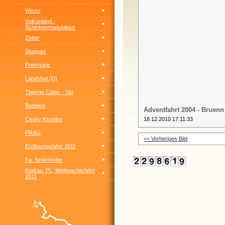
Weutz
Vulkanland -
Schinkenmanufaktur
Zotter
Stuttgart
Prekmurje
Landshut (D)
Therme Catec - Slo
Budweis
Adventfahrt 2004 - Bruenn
Cesky Krumlov
18.12.2010 17:11:33
PRAG
<< Vorheriges Bild
Eröffnungsfahrt 2011
Fa. Schirnhofer
Krakau; PL, Weihnachtsfahrt
2011