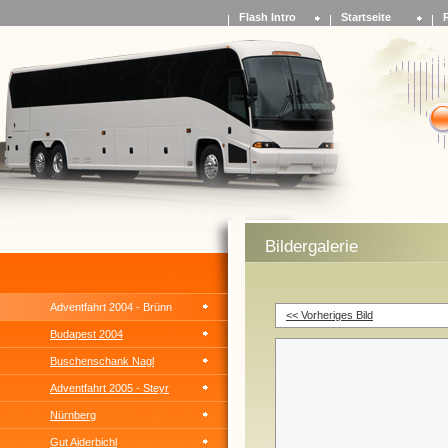
Flash Intro
Startseite
Bildergalerie
Adventfahrt 2004 - Brünn
<< Vorheriges Bild
Budapest 2004
Buschenschank Nagl
Adventfahrt 2005 - Steyr
Nürnberg
Gut Aiderbichl