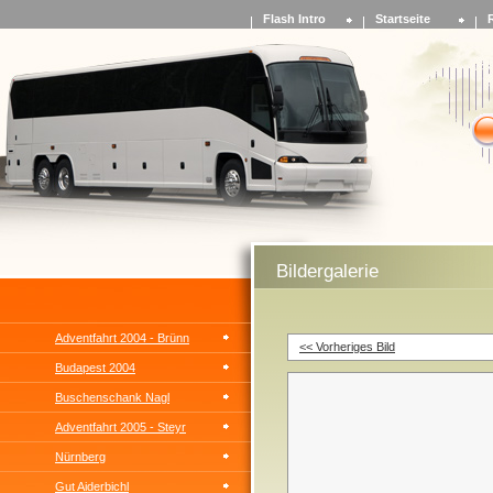
Flash Intro
Startseite
Bildergalerie
Adventfahrt 2004 - Brünn
<< Vorheriges Bild
Budapest 2004
Buschenschank Nagl
Adventfahrt 2005 - Steyr
Nürnberg
Gut Aiderbichl