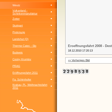
Weutz
Vulkanland -
Schinkenmanufaktur
Zotter
Stuttgart
Prekmurje
Landshut (D)
Eroeffnungsfahrt 2008 - Desti
Therme Catec - Slo
18.12.2010 17:20:13
Budweis
Cesky Krumlov
<< Vorheriges Bild
PRAG
Eröffnungsfahrt 2011
Fa. Schirnhofer
Krakau; PL, Weihnachtsfahrt
2011