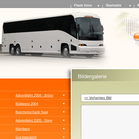
Flash Intro
Startseite
Bildergalerie
Adventfahrt 2004 - Brünn
<< Vorheriges Bild
Budapest 2004
Buschenschank Nagl
Adventfahrt 2005 - Steyr
Nürnberg
Gut Aiderbichl