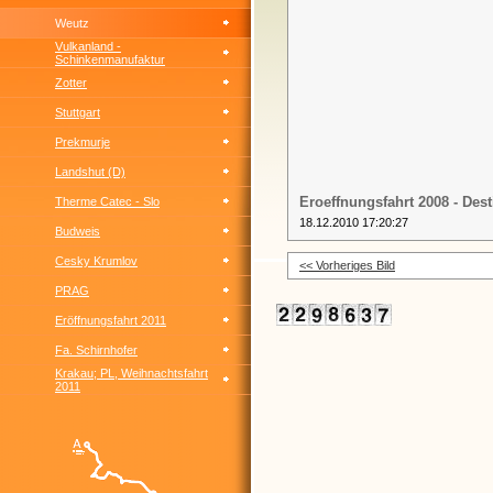
Weutz
Vulkanland -
Schinkenmanufaktur
Zotter
Stuttgart
Prekmurje
Landshut (D)
Eroeffnungsfahrt 2008 - Desti
Therme Catec - Slo
18.12.2010 17:20:27
Budweis
Cesky Krumlov
<< Vorheriges Bild
PRAG
Eröffnungsfahrt 2011
Fa. Schirnhofer
Krakau; PL, Weihnachtsfahrt
2011