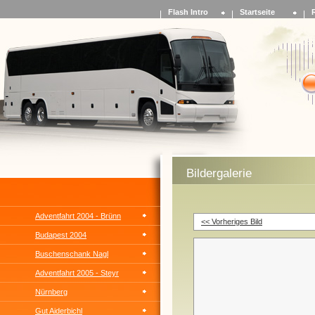
Flash Intro
Startseite
Bildergalerie
Adventfahrt 2004 - Brünn
<< Vorheriges Bild
Budapest 2004
Buschenschank Nagl
Adventfahrt 2005 - Steyr
Nürnberg
Gut Aiderbichl