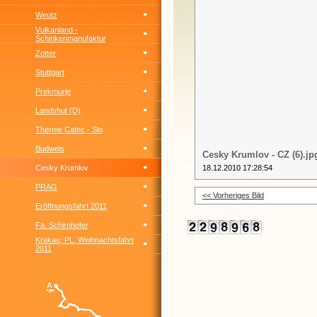
Weutz
Vulkanland -
Schinkenmanufaktur
Zotter
Stuttgart
Prekmurje
Landshut (D)
Therme Catec - Slo
Budweis
Cesky Krumlov - CZ (6).jp
Cesky Krumlov
18.12.2010 17:28:54
PRAG
<< Vorheriges Bild
Eröffnungsfahrt 2011
Fa. Schirnhofer
Krakau; PL, Weihnachtsfahrt
2011