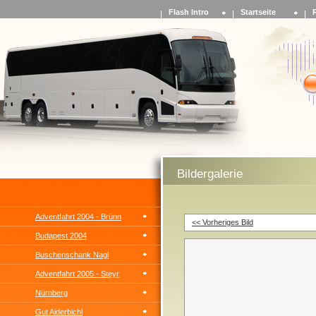
Flash Intro
Startseite
Bildergalerie
Adventfahrt 2004 - Brünn
<< Vorheriges Bild
Budapest 2004
Buschenschank Nagl
Adventfahrt 2005 - Steyr
Nürnberg
Gut Aiderbichl