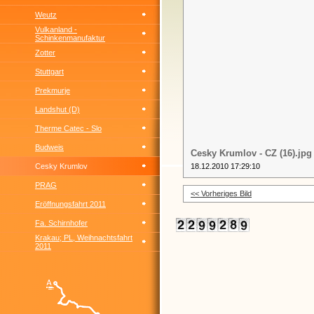
Weutz
Vulkanland -
Schinkenmanufaktur
Zotter
Stuttgart
Prekmurje
Landshut (D)
Therme Catec - Slo
Budweis
Cesky Krumlov - CZ (16).jpg
Cesky Krumlov
18.12.2010 17:29:10
PRAG
<< Vorheriges Bild
Eröffnungsfahrt 2011
Fa. Schirnhofer
Krakau; PL, Weihnachtsfahrt
2011