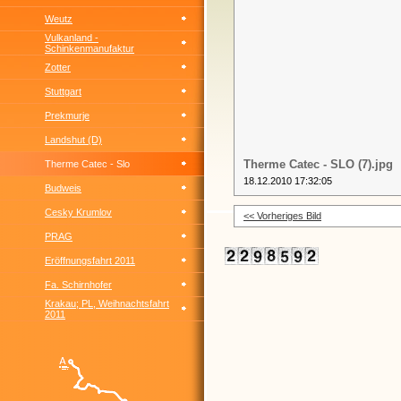
Weutz
Vulkanland -
Schinkenmanufaktur
Zotter
Stuttgart
Prekmurje
Landshut (D)
Therme Catec - SLO (7).jpg
Therme Catec - Slo
18.12.2010 17:32:05
Budweis
Cesky Krumlov
<< Vorheriges Bild
PRAG
Eröffnungsfahrt 2011
Fa. Schirnhofer
Krakau; PL, Weihnachtsfahrt
2011