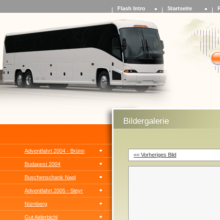
Flash Intro
Startseite
Bildergalerie
Adventfahrt 2004 - Brünn
<< Vorheriges Bild
Budapest 2004
Buschenschank Nagl
Adventfahrt 2005 - Steyr
Nürnberg
Gut Aiderbichl