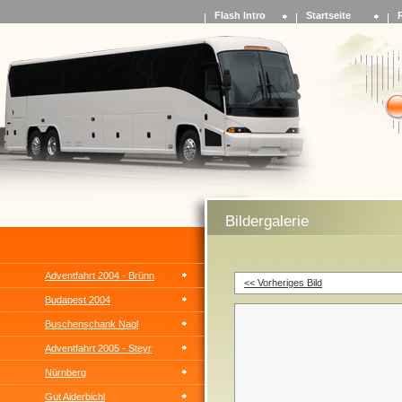
Flash Intro
Startseite
Bildergalerie
Adventfahrt 2004 - Brünn
<< Vorheriges Bild
Budapest 2004
Buschenschank Nagl
Adventfahrt 2005 - Steyr
Nürnberg
Gut Aiderbichl