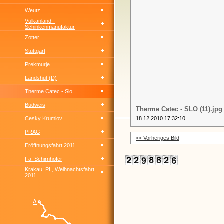
Weutz
Vulkanland -
Schinkenmanufaktur
Zotter
Stuttgart
Prekmurje
Landshut (D)
Therme Catec - Slo
Budweis
Therme Catec - SLO (11).jpg
Cesky Krumlov
18.12.2010 17:32:10
PRAG
<< Vorheriges Bild
Eröffnungsfahrt 2011
Fa. Schirnhofer
Krakau; PL, Weihnachtsfahrt
2011