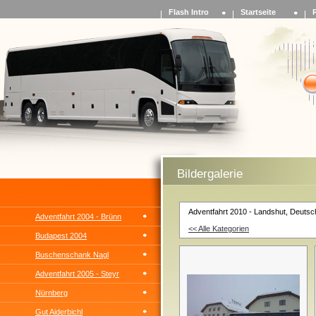
Flash Intro
Startseite
Bildergalerie
Adventfahrt 2010 - Landshut, Deuts
Adventfahrt 2004 - Brünn
<< Alle Kategorien
Budapest 2004
Buschenschank Nagl
Adventfahrt 2005 - Steyr
Nürnberg
Gut Aiderbichl