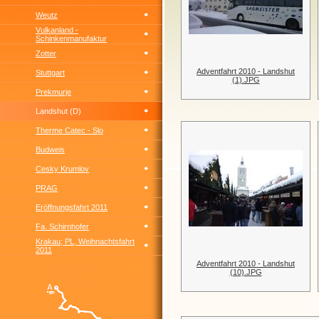
Weutz
Vulkanland -
Schinkenmanufaktur
Zotter
Adventfahrt 2010 - Landshut
Stuttgart
(1).JPG
Prekmurje
Landshut (D)
Therme Catec - Slo
Budweis
Cesky Krumlov
PRAG
Eröffnungsfahrt 2011
Fa. Schirnhofer
Krakau; PL, Weihnachtsfahrt
2011
Adventfahrt 2010 - Landshut
(10).JPG