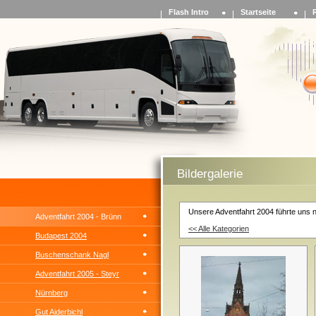
Flash Intro
Startseite
Bildergalerie
Unsere Adventfahrt 2004 führte uns 
Adventfahrt 2004 - Brünn
<< Alle Kategorien
Budapest 2004
Buschenschank Nagl
Adventfahrt 2005 - Steyr
Nürnberg
Gut Aiderbichl