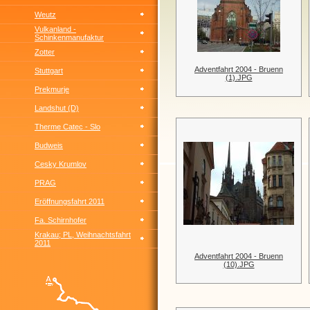
Weutz
Vulkanland -
Schinkenmanufaktur
Zotter
Adventfahrt 2004 - Bruenn
Stuttgart
(1).JPG
Prekmurje
Landshut (D)
Therme Catec - Slo
Budweis
Cesky Krumlov
PRAG
Eröffnungsfahrt 2011
Fa. Schirnhofer
Krakau; PL, Weihnachtsfahrt
2011
Adventfahrt 2004 - Bruenn
(10).JPG